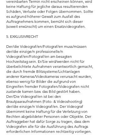
vereinbarten Termin nicht erscheinen können, wird
keine Haftung für jegliche daraus resultierenden
Schäden, Verluste oder Folgen übernommen. Sollte
es aufgrund höherer Gewalt zum Ausfall des
Auftragnehmers kommen, bemüht sich dieser
(soweit erwünscht) um einen Ersatzvideografen.
5. EXKLUSIVRECHT
Der/die Videograf/en/Fotograf/en muss/müssen
der/die einzige/n professionelle/n
Videograf/en/Fotograf/en am besagten
Hochzeitstag sein. Er/Sie wird/werden nicht für
überbelichtete Aufnahmen verantwortlich gemacht,
die durch fremde Blitzsysteme/Lichtanlagen
anderer Kameras/Videokameras verursacht wurden,
ebenso wenig für Bilder die aufgrund von
Eingreifen fremder Fotografen/Videografen nicht
zustande kamen bzw. das Bild gestört haben.
Der/Die Vid
eograf/en ist bei den
Brautpaaraufnahmen (Foto- & Videoshooting)
der/die einzige/n Videograf/en. Der Videograf
übernimmt keine Haftung für die Verletzung von
Rechten abgebildeter Personen oder Objekte. Der
Auftraggeber hat dafür Sorge zu tragen, dass dem
Videografen alle für die Ausführung des Auftrags
erforderlichen Informationen rechtzeitig vorliegen.