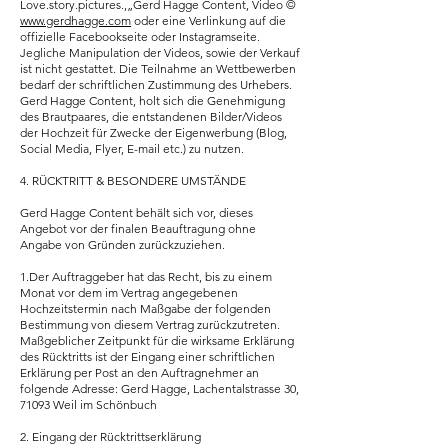
Love.story.pictures.,„Gerd Hagge Content, Video ©
www.gerdhagge.com
oder eine Verlinkung auf die
offizielle Facebookseite oder Instagramseite.
Jegliche Manipulation der Videos, sowie der Verkauf
ist nicht gestattet. Die Teilnahme an Wettbewerben
bedarf der schriftlichen Zustimmung des Urhebers.
Gerd Hagge Content, holt sich die Genehmigung
des Brautpaares, die entstandenen Bilder/Videos
der Hochzeit für Zwecke der Eigenwerbung (Blog,
Social Media, Flyer, E-mail etc.) zu nutzen.
4. RÜCKTRITT & BESONDERE UMSTÄNDE
Gerd Hagge Content behält sich vor, dieses
Angebot vor der finalen Beauftragung ohne
Angabe von Gründen zurückzuziehen.
1.Der Auftraggeber hat das Recht, bis zu einem
Monat vor dem im Vertrag angegebenen
Hochzeitstermin nach Maßgabe der folgenden
Bestimmung von diesem Vertrag zurückzutreten.
Maßgeblicher Zeitpunkt für die wirksame Erklärung
des Rücktritts ist der Eingang einer schriftlichen
Erklärung per Post an den Auftragnehmer an
folgende Adresse: Gerd Hagge, Lachentalstrasse 30,
71093 Weil im Schönbuch
2. Eingang der Rücktrittserklärung