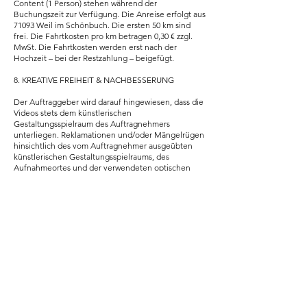
Content (1 Person) stehen während der
Buchungszeit zur Verfügung. Die Anreise erfolgt aus
71093 Weil im Schönbuch. Die ersten 50 km sind
frei. Die Fahrtkosten pro km betragen 0,30 € zzgl.
MwSt. Die Fahrtkosten werden erst nach der
Hochzeit – bei der Restzahlung – beigefügt.
8. KREATIVE FREIHEIT & NACHBESSERUNG
Der Auftraggeber wird darauf hingewiesen, dass die
Videos stets dem künstlerischen
Gestaltungsspielraum des Auftragnehmers
unterliegen. Reklamationen und/oder Mängelrügen
hinsichtlich des vom Auftragnehmer ausgeübten
künstlerischen Gestaltungsspielraums, des
Aufnahmeortes und der verwendeten optischen
und technischen Mittel der Videografie sind
ausgeschlossen. Bei der Bearbeitung wird versucht
so gut wie möglich auf die Kundenwünsche
einzugehen. Werden vom Brautpaar Veränderungen
oder Nachbesserungen für ein jeweiliges Video
gewünscht, wird eine Korrekturschleife genehmigt.
Jede weitere Schleife wird mit 150 Euro die Stunde
abgerechnet. Grobe Fehler werden kostenfrei
nachgebessert. Grobe Fehler können z. B. sein:
Plötzlicher Abbruch des Videos, fehlender
Sound/Musik oder Falsch geschriebene Namen.