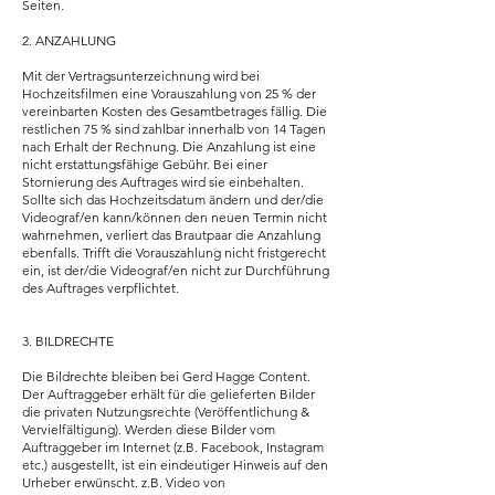
Seiten.
2. ANZAHLUNG
Mit der Vertragsunterzeichnung wird bei
Hochzeitsfilmen eine Vorauszahlung von 25 % der
vereinbarten Kosten des Gesamtbetrages fällig. Die
restlichen 75 % sind zahlbar innerhalb von 14 Tagen
nach Erhalt der Rechnung. Die Anzahlung ist eine
nicht erstattungsfähige Gebühr. Bei einer
Stornierung des Auftrages wird sie einbehalten.
Sollte sich das Hochzeitsdatum ändern und der/die
Videograf/en kann/können den neuen Termin nicht
wahrnehmen, verliert das Brautpaar die Anzahlung
ebenfalls. Trifft die Vorauszahlung nicht fristgerecht
ein, ist der/die Videograf/en nicht zur Durchführung
des Auftrages verpflichtet.
3. BILDRECHTE
Die Bildrechte bleiben bei Gerd Hagge Content.
Der Auftraggeber erhält für die gelieferten Bilder
die privaten Nutzungsrechte (Veröffentlichung &
Vervielfältigung). Werden diese Bilder vom
Auftraggeber im Internet (z.B. Facebook, Instagram
etc.) ausgestellt, ist ein eindeutiger Hinweis auf den
Urheber erwünscht. z.B. Video von