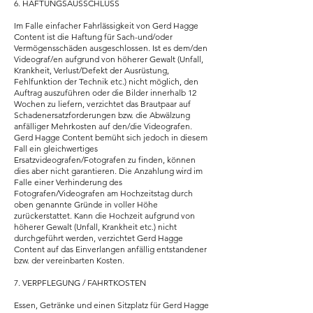
6. HAFTUNGSAUSSCHLUSS
Im Falle einfacher Fahrlässigkeit von Gerd Hagge
Content ist die Haftung für Sach-und/oder
Vermögensschäden ausgeschlossen. Ist es dem/den
Videograf/en aufgrund von höherer Gewalt (Unfall,
Krankheit, Verlust/Defekt der Ausrüstung,
Fehlfunktion der Technik etc.) nicht möglich, den
Auftrag auszuführen oder die Bilder innerhalb 12
Wochen zu liefern, verzichtet das Brautpaar auf
Schadenersatzforderungen bzw. die Abwälzung
anfälliger Mehrkosten auf den/die Videografen.
Gerd Hagge Content bemüht sich jedoch in diesem
Fall ein gleichwertiges
Ersatzvideografen/Fotografen zu finden, können
dies aber nicht garantieren. Die Anzahlung wird im
Falle einer Verhinderung des
Fotografen/Videografen am Hochzeitstag durch
oben genannte Gründe in voller Höhe
zurückerstattet. Kann die Hochzeit aufgrund von
höherer Gewalt (Unfall, Krankheit etc.) nicht
durchgeführt werden, verzichtet Gerd Hagge
Content auf das Einverlangen anfällig entstandener
bzw. der vereinbarten Kosten.
7. VERPFLEGUNG / FAHRTKOSTEN
Essen, Getränke und einen Sitzplatz für Gerd Hagge